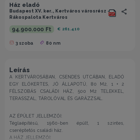
Ház eladó
Budapest XV. ker., Kertváros városrész -
Rákospalota Kertváros
94.900.000 Ft
€ 261.410
3 szoba
80 nm
Leírás
A KERTVÁROSÁBAN, CSENDES UTCÁBAN, ELADÓ
EGY ELŐKERTES, JÓ ÁLLAPOTÚ, 80 M2, 1 + 2
FÉLSZOBÁS CSALÁDI HÁZ, 500 M2 TELEKKEL,
TERASSZAL, TÁROLÓVAL ÉS GARÁZZSAL.
AZ ÉPÜLET JELLEMZŐI:
Téglaépítésű, 1960-ben épült, 1 szintes,
cseréptetős családi ház.
A HÁZ JELLEMZŐI: