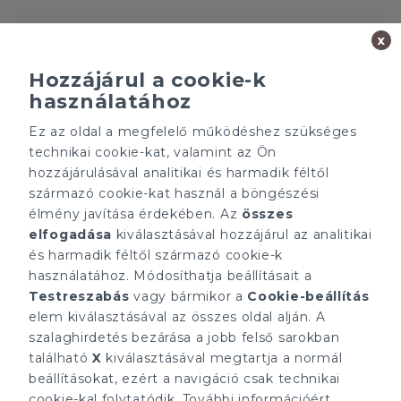
x
Hozzájárul a cookie-k
használatához
Ez az oldal a megfelelő működéshez szükséges
Minden ügynökségnek saját tulajdonosa van és önállóan
technikai cookie-kat, valamint az Ön
működik.
hozzájárulásával analitikai és harmadik féltől
ÁRFOLYAM 06/08/2026
EUR 363.03 HUF
származó cookie-kat használ a böngészési
élmény javítása érdekében. Az
összes
elfogadása
kiválasztásával hozzájárul az analitikai
CÉGÜNK
ELÉRHETŐSÉGEINK
és harmadik féltől származó cookie-k
Gruppo T.F.M. Szolgáltató
tecnocasa.hu
használatához. Módosíthatja beállításait a
Zrt.
Gruppo T.F.M. Szolgáltató
Testreszabás
vagy bármikor a
Cookie-beállítás
Rólunk
Zrt.
A Tecnocasa csoport
elem kiválasztásával az összes oldal alján. A
1068 Budapest, Király
Munkát keresel?
utca 102
szalaghirdetés bezárása a jobb felső sarokban
+36 1 352 1900
található
X
kiválasztásával megtartja a normál
info@tecnocasa.hu
beállításokat, ezért a navigáció csak technikai
cookie-kal folytatódik. További információért