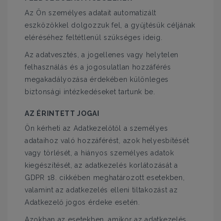
Az Ön személyes adatait automatizált
eszközökkel dolgozzuk fel, a gyűjtésük céljának
eléréséhez feltétlenül szükséges ideig.
Az adatvesztés, a jogellenes vagy helytelen
felhasználás és a jogosulatlan hozzáférés
megakadályozása érdekében különleges
biztonsági intézkedéseket tartunk be.
AZ ÉRINTETT JOGAI
Ön kérheti az Adatkezelőtől a személyes
adataihoz való hozzáférést, azok helyesbítését
vagy törlését, a hiányos személyes adatok
kiegészítését, az adatkezelés korlátozását a
GDPR 18. cikkében meghatározott esetekben,
valamint az adatkezelés elleni tiltakozást az
Adatkezelő jogos érdeke esetén.
Azokban az esetekben, amikor az adatkezelés