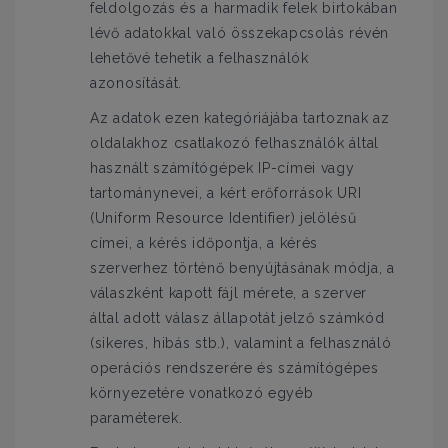
feldolgozás és a harmadik felek birtokában
lévő adatokkal való összekapcsolás révén
lehetővé tehetik a felhasználók
azonosítását.
Az adatok ezen kategóriájába tartoznak az
oldalakhoz csatlakozó felhasználók által
használt számítógépek IP-címei vagy
tartománynevei, a kért erőforrások URI
(Uniform Resource Identifier) jelölésű
címei, a kérés időpontja, a kérés
szerverhez történő benyújtásának módja, a
válaszként kapott fájl mérete, a szerver
által adott válasz állapotát jelző számkód
(sikeres, hibás stb.), valamint a felhasználó
operációs rendszerére és számítógépes
környezetére vonatkozó egyéb
paraméterek.