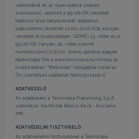
védelméről és az ilyen adatok szabad
áramlásáról, valamint a 95/46/EK rendelet
hatályon kívül helyezéséről (általános
adatvédelmi rendelet) szóló 2016/679 európai
rendelet (a továbbiakban: 'GDPR') 13. cikke és a
95/46/EK irányelv 29. cikke szerinti
munkacsoport 2/2001. számú ajánlása alapján
tájékoztatja Önt a www.tecnocasa.hu honlap (a
továbbiakban: 'Weboldal') látogatása során az
Ön személyes adatainak feldolgozásáról
ADATKEZELŐ
Az adatkezelő a Tecnocasa Franchising S.p.A.,
székhelye: Via Monte Bianco 60/a - Rozzano
(MI).
ADATVÉDELMI TISZTVISELŐ
Az adatvédelmi tisztviselővel a Tecnocasa