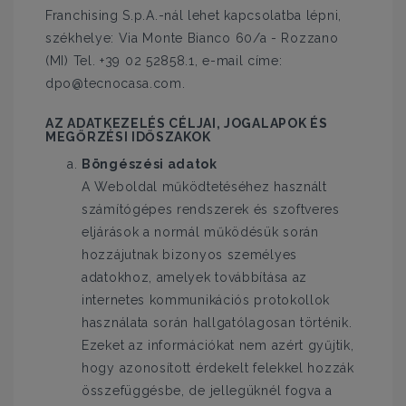
Franchising S.p.A.-nál lehet kapcsolatba lépni,
székhelye: Via Monte Bianco 60/a - Rozzano
(MI) Tel. +39 02 52858.1, e-mail címe:
dpo@tecnocasa.com.
AZ ADATKEZELÉS CÉLJAI, JOGALAPOK ÉS
MEGŐRZÉSI IDŐSZAKOK
Böngészési adatok
A Weboldal működtetéséhez használt
számítógépes rendszerek és szoftveres
eljárások a normál működésük során
hozzájutnak bizonyos személyes
adatokhoz, amelyek továbbítása az
internetes kommunikációs protokollok
használata során hallgatólagosan történik.
Ezeket az információkat nem azért gyűjtik,
hogy azonosított érdekelt felekkel hozzák
összefüggésbe, de jellegüknél fogva a