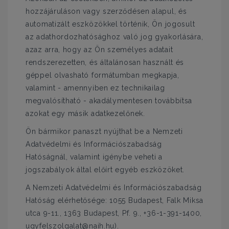
hozzájáruláson vagy szerződésen alapul, és
automatizált eszközökkel történik, Ön jogosult
az adathordozhatósághoz való jog gyakorlására,
azaz arra, hogy az Ön személyes adatait
rendszerezetten, és általánosan használt és
géppel olvasható formátumban megkapja,
valamint - amennyiben ez technikailag
megvalósítható - akadálymentesen továbbítsa
azokat egy másik adatkezelőnek.
Ön bármikor panaszt nyújthat be a Nemzeti
Adatvédelmi és Információszabadság
Hatóságnál, valamint igénybe veheti a
jogszabályok által előírt egyéb eszközöket.
A Nemzeti Adatvédelmi és Információszabadság
Hatóság elérhetősége: 1055 Budapest, Falk Miksa
utca 9-11., 1363 Budapest, Pf. 9., +36-1-391-1400,
ugyfelszolgalat@naih.hu).