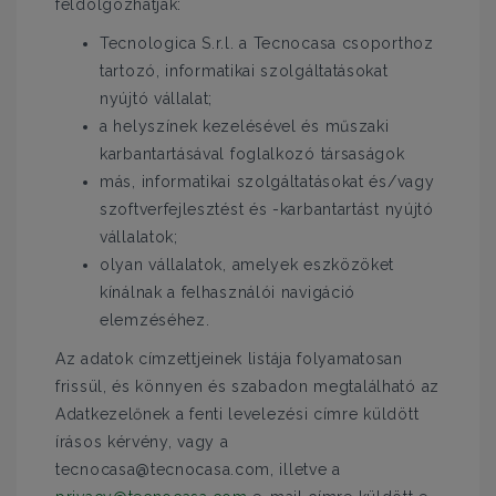
feldolgozhatják:
Tecnologica S.r.l. a Tecnocasa csoporthoz
tartozó, informatikai szolgáltatásokat
nyújtó vállalat;
a helyszínek kezelésével és műszaki
karbantartásával foglalkozó társaságok
más, informatikai szolgáltatásokat és/vagy
szoftverfejlesztést és -karbantartást nyújtó
vállalatok;
olyan vállalatok, amelyek eszközöket
kínálnak a felhasználói navigáció
elemzéséhez.
Az adatok címzettjeinek listája folyamatosan
frissül, és könnyen és szabadon megtalálható az
Adatkezelőnek a fenti levelezési címre küldött
írásos kérvény, vagy a
tecnocasa@tecnocasa.com, illetve a