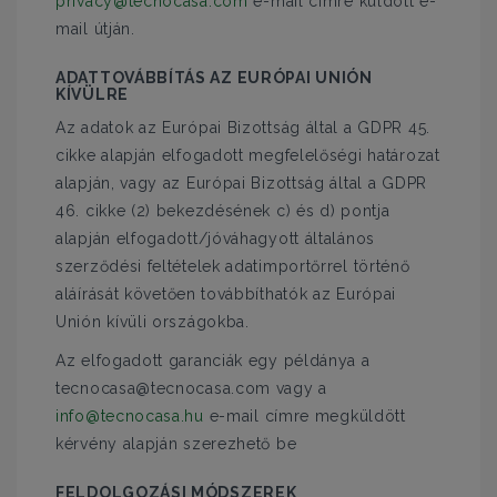
privacy@tecnocasa.com
e-mail címre küldött e-
mail útján.
ADATTOVÁBBÍTÁS AZ EURÓPAI UNIÓN
KÍVÜLRE
Az adatok az Európai Bizottság által a GDPR 45.
cikke alapján elfogadott megfelelőségi határozat
alapján, vagy az Európai Bizottság által a GDPR
46. cikke (2) bekezdésének c) és d) pontja
alapján elfogadott/jóváhagyott általános
szerződési feltételek adatimportőrrel történő
aláírását követően továbbíthatók az Európai
Unión kívüli országokba.
Az elfogadott garanciák egy példánya a
tecnocasa@tecnocasa.com vagy a
info@tecnocasa.hu
e-mail címre megküldött
kérvény alapján szerezhető be
FELDOLGOZÁSI MÓDSZEREK