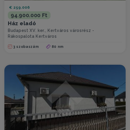
€ 259.006
94.900.000 Ft
Ház eladó
Budapest XV. ker., Kertváros városrész -
Rákospalota Kertváros
3 szobaszám
80 nm