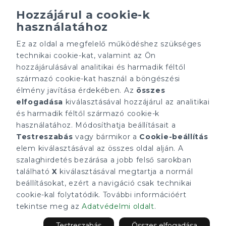
Hozzájárul a cookie-k
használatához
Minden ügynökségnek saját tulajdonosa van és önállóan
működik.
Ez az oldal a megfelelő működéshez szükséges
technikai cookie-kat, valamint az Ön
ÁRFOLYAM 07/08/2026
EUR 366.4 HUF
hozzájárulásával analitikai és harmadik féltől
származó cookie-kat használ a böngészési
élmény javítása érdekében. Az
összes
CÉGÜNK
ELÉRHETŐSÉGEINK
elfogadása
kiválasztásával hozzájárul az analitikai
Gruppo T.F.M. Szolgáltató
tecnocasa.hu
Zrt.
és harmadik féltől származó cookie-k
Gruppo T.F.M. Szolgáltató
Rólunk
Zrt.
használatához. Módosíthatja beállításait a
A Tecnocasa csoport
1068 Budapest, Király
Testreszabás
vagy bármikor a
Cookie-beállítás
Munkát keresel?
utca 102
elem kiválasztásával az összes oldal alján. A
+36 1 352 1900
info@tecnocasa.hu
szalaghirdetés bezárása a jobb felső sarokban
található
X
kiválasztásával megtartja a normál
beállításokat, ezért a navigáció csak technikai
cookie-kal folytatódik. További információért
2026 Gruppo T.F.M. Szolgáltató Zrt. - P. IVA 27421275-2-42 - 1068
Budapest, Király utca 102.. Minden ügynökségnek saját
tekintse meg az
Adatvédelmi oldalt
.
tulajdonosa van és önállóan működik.
Adatvédelmi irányelvek
|
Cookies tájékoztató
Testreszabás
Összes elfogadása