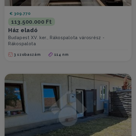
€ 309.770
113.500.000 Ft
Ház eladó
Budapest XV. ker., Rákospalota városrész -
Rákospalota
3 szobaszám
114 nm