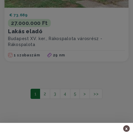
€ 73.689
27.000.000 Ft
Lakás eladó
Budapest XV. ker., Rákospalota városrész -
Rákospalota
1 szobaszám
29 nm
1
2
3
4
5
>
>>
x