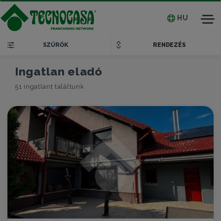
HU
Tog
nav
SZŰRŐK
RENDEZÉS
Ingatlan eladó
51 ingatlant találtunk