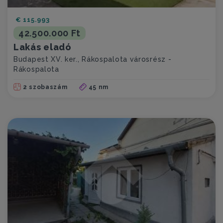
€ 115.993
42.500.000 Ft
Lakás eladó
Budapest XV. ker., Rákospalota városrész -
Rákospalota
2 szobaszám
45 nm