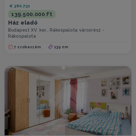
€ 380.731
139.500.000 Ft
Ház eladó
Budapest XV. ker., Rákospalota városrész -
Rákospalota
7 szobaszám
139 nm