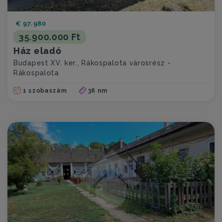
€ 97.980
35.900.000 Ft
Ház eladó
Budapest XV. ker., Rákospalota városrész -
Rákospalota
1 szobaszám
36 nm