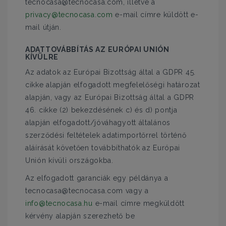
tecnocasa@tecnocasa.com, illetve a
privacy@tecnocasa.com
e-mail címre küldött e-
mail útján.
ADATTOVÁBBÍTÁS AZ EURÓPAI UNIÓN
KÍVÜLRE
Az adatok az Európai Bizottság által a GDPR 45.
cikke alapján elfogadott megfelelőségi határozat
alapján, vagy az Európai Bizottság által a GDPR
46. cikke (2) bekezdésének c) és d) pontja
alapján elfogadott/jóváhagyott általános
szerződési feltételek adatimportőrrel történő
aláírását követően továbbíthatók az Európai
Unión kívüli országokba.
Az elfogadott garanciák egy példánya a
tecnocasa@tecnocasa.com vagy a
info@tecnocasa.hu
e-mail címre megküldött
kérvény alapján szerezhető be