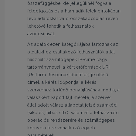
összefüggésbe, de jellegüknél fogva a
feldolgozás és a harmadik felek birtokában
lévő adatokkal való összekapcsolás révén
lehetővé tehetik a felhasználók
azonosítását.
Az adatok ezen kategóriájába tartoznak az
oldalakhoz csatlakozó felhasználók által
használt számítógépek IP-címei vagy
tartománynevei, a kért erőforrások URI
(Uniform Resource Identifier) jelölésű
címei, a kérés időpontja, a kérés
szerverhez történő benyújtásának módja, a
válaszként kapott fájl mérete, a szerver
által adott válasz állapotát jelző számkód
(sikeres, hibás stb.), valamint a felhasználó
operációs rendszerére és számítógépes
környezetére vonatkozó egyéb
paraméterek.