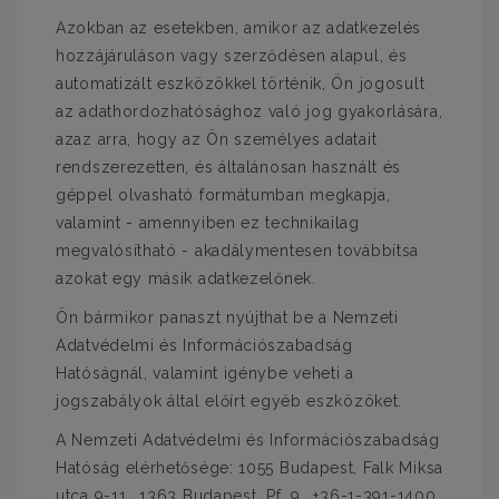
Azokban az esetekben, amikor az adatkezelés
hozzájáruláson vagy szerződésen alapul, és
automatizált eszközökkel történik, Ön jogosult
az adathordozhatósághoz való jog gyakorlására,
azaz arra, hogy az Ön személyes adatait
rendszerezetten, és általánosan használt és
géppel olvasható formátumban megkapja,
valamint - amennyiben ez technikailag
megvalósítható - akadálymentesen továbbítsa
azokat egy másik adatkezelőnek.
Ön bármikor panaszt nyújthat be a Nemzeti
Adatvédelmi és Információszabadság
Hatóságnál, valamint igénybe veheti a
jogszabályok által előírt egyéb eszközöket.
A Nemzeti Adatvédelmi és Információszabadság
Hatóság elérhetősége: 1055 Budapest, Falk Miksa
utca 9-11., 1363 Budapest, Pf. 9., +36-1-391-1400,