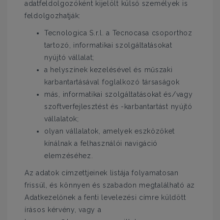
adatfeldolgozóként kijelölt külső személyek is
feldolgozhatják:
Tecnologica S.r.l. a Tecnocasa csoporthoz
tartozó, informatikai szolgáltatásokat
nyújtó vállalat;
a helyszínek kezelésével és műszaki
karbantartásával foglalkozó társaságok
más, informatikai szolgáltatásokat és/vagy
szoftverfejlesztést és -karbantartást nyújtó
vállalatok;
olyan vállalatok, amelyek eszközöket
kínálnak a felhasználói navigáció
elemzéséhez.
Az adatok címzettjeinek listája folyamatosan
frissül, és könnyen és szabadon megtalálható az
Adatkezelőnek a fenti levelezési címre küldött
írásos kérvény, vagy a