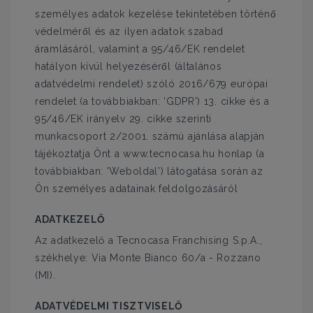
személyes adatok kezelése tekintetében történő
védelméről és az ilyen adatok szabad
áramlásáról, valamint a 95/46/EK rendelet
hatályon kívül helyezéséről (általános
adatvédelmi rendelet) szóló 2016/679 európai
rendelet (a továbbiakban: 'GDPR') 13. cikke és a
95/46/EK irányelv 29. cikke szerinti
munkacsoport 2/2001. számú ajánlása alapján
tájékoztatja Önt a www.tecnocasa.hu honlap (a
továbbiakban: 'Weboldal') látogatása során az
Ön személyes adatainak feldolgozásáról
ADATKEZELŐ
Az adatkezelő a Tecnocasa Franchising S.p.A.,
székhelye: Via Monte Bianco 60/a - Rozzano
(MI).
ADATVÉDELMI TISZTVISELŐ