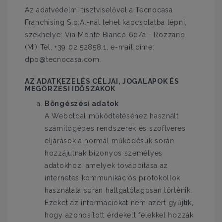
Az adatvédelmi tisztviselővel a Tecnocasa
Franchising S.p.A.-nál lehet kapcsolatba lépni,
székhelye: Via Monte Bianco 60/a - Rozzano
(MI) Tel. +39 02 52858.1, e-mail címe:
dpo@tecnocasa.com.
AZ ADATKEZELÉS CÉLJAI, JOGALAPOK ÉS
MEGŐRZÉSI IDŐSZAKOK
Böngészési adatok
A Weboldal működtetéséhez használt
számítógépes rendszerek és szoftveres
eljárások a normál működésük során
hozzájutnak bizonyos személyes
adatokhoz, amelyek továbbítása az
internetes kommunikációs protokollok
használata során hallgatólagosan történik.
Ezeket az információkat nem azért gyűjtik,
hogy azonosított érdekelt felekkel hozzák