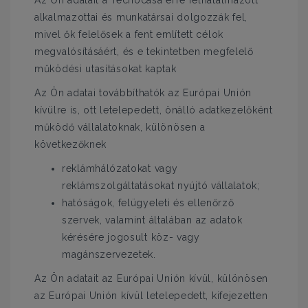
Az Ön adatait a Tecnocasa erre felhatalmazott
alkalmazottai és munkatársai dolgozzák fel,
mivel ők felelősek a fent említett célok
megvalósításáért, és e tekintetben megfelelő
működési utasításokat kaptak
Az Ön adatai továbbíthatók az Európai Unión
kívülre is, ott letelepedett, önálló adatkezelőként
működő vállalatoknak, különösen a
következőknek
reklámhálózatokat vagy
reklámszolgáltatásokat nyújtó vállalatok;
hatóságok, felügyeleti és ellenőrző
szervek, valamint általában az adatok
kérésére jogosult köz- vagy
magánszervezetek.
Az Ön adatait az Európai Unión kívül, különösen
az Európai Unión kívül letelepedett, kifejezetten